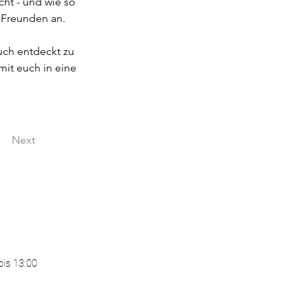
ht - und wie so 
 Freunden an.
ch entdeckt zu 
it euch in eine 
Next
bis 13:00