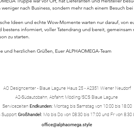
EGA Truppe war vor Ort, hat Lieferanten und Hersteller besuc
ich weniger nach Business, sondern mehr nach einem Besuch bei
rische Ideen und echte Wow-Momente warten nur darauf, von eu
d bestens informiert, voller Tatendrang und bereit, gemeinsam m
son zu starten.
eude und herzlichen Grüßen, Euer ALPHAOMEGA-Team
AO Designcenter - Blaue Lagune Haus 25 - A2351 Wiener Neudorf
A2-Südautobahn, Abfahrt Mödling/SCS
Blaue Lagune
Servicezeiten
Endkunden:
Montag bis Samstag von 10:00 bis 18:00​
 Support
Großhandel:
Mo bis Do von 08:30 bis 17:00​ und Fr von 8:30 
office@alphaomega.style