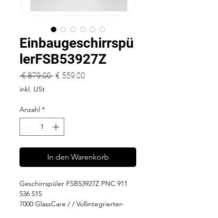
Einbaugeschirrspü
lerFSB53927Z
Standardpreis
Sale-
 € 879,00 
€ 559,00
Preis
inkl. USt
Anzahl
*
In den Warenkorb
Geschirrspüler FSB53927Z PNC 911
536 515
7000 GlassCare / / Vollintegrierter-
Geschirrspüler 60 cm / AirDry -