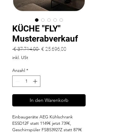
KÜCHE "FLY"
Musterabverkauf
Standardpreis
Sale-
 € 37.714,00 
€ 25.696,00
Preis
inkl. USt
Anzahl
*
In den Warenkorb
Einbaugeräte AEG Kühlschrank
ES5D12F statt 1149€ jetzt 739€,
Geschirrspüler FSB53927Z statt 879€
jetzt 559€, Dampfbackofen in schwarz