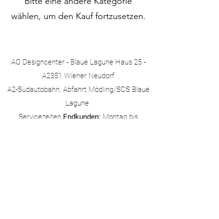
Bitte eine andere Kategorie
wählen, um den Kauf fortzusetzen.
AO Designcenter - Blaue Lagune Haus 25 -
A2351 Wiener Neudorf
A2-Südautobahn, Abfahrt Mödling/SCS
Blaue
Lagune
Servicezeiten
Endkunden:
Montag bis
Samstag von 10:00 bis 18:00​
Business Support
Großhandel:
Mo bis Do von
08:30 bis 17:00​ und Fr von 8:30 bis 13:00
office@alphaomega.style
+43
676
855828220